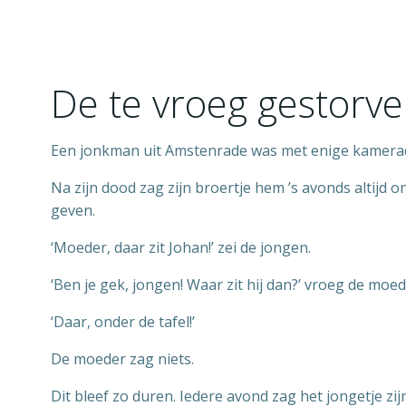
Ga
naar
de
inhoud
De te vroeg gestorve
Een jonkman uit Amstenrade was met enige kamerade
Na zijn dood zag zijn broertje hem ’s avonds altijd 
geven.
‘Moeder, daar zit Johan!’ zei de jongen.
‘Ben je gek, jongen! Waar zit hij dan?’ vroeg de moed
‘Daar, onder de tafel!’
De moeder zag niets.
Dit bleef zo duren. Iedere avond zag het jongetje zi