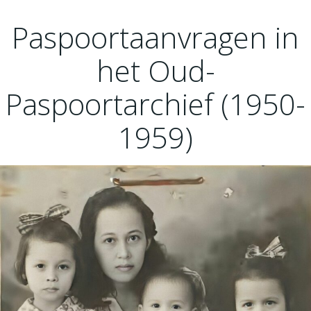
Ga
naar
Paspoortaanvragen in
de
inhoud
het Oud-
Paspoortarchief (1950-
1959)