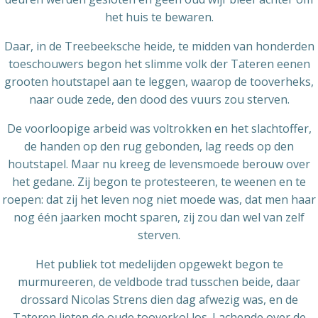
het huis te bewaren.
Daar, in de Treebeeksche heide, te midden van honderden
toeschouwers begon het slimme volk der Tateren eenen
grooten houtstapel aan te leggen, waarop de tooverheks,
naar oude zede, den dood des vuurs zou sterven.
De voorloopige arbeid was voltrokken en het slachtoffer,
de handen op den rug gebonden, lag reeds op den
houtstapel. Maar nu kreeg de levensmoede berouw over
het gedane. Zij begon te protesteeren, te weenen en te
roepen: dat zij het leven nog niet moede was, dat men haar
nog één jaarken mocht sparen, zij zou dan wel van zelf
sterven.
Het publiek tot medelijden opgewekt begon te
murmureeren, de veldbode trad tusschen beide, daar
drossard Nicolas Strens dien dag afwezig was, en de
Tateren lieten de oude tooverkol los. Lachende over de