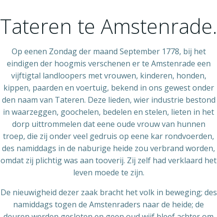
Ga
naar
Tateren te Amstenrade.
de
inhoud
Op eenen Zondag der maand September 1778, bij het
eindigen der hoogmis verschenen er te Amstenrade een
vijftigtal landloopers met vrouwen, kinderen, honden,
kippen, paarden en voertuig, bekend in ons gewest onder
den naam van Tateren. Deze lieden, wier industrie bestond
in waarzeggen, goochelen, bedelen en stelen, lieten in het
dorp uittrommelen dat eene oude vrouw van hunnen
troep, die zij onder veel gedruis op eene kar rondvoerden,
des namiddags in de naburige heide zou verbrand worden,
omdat zij plichtig was aan tooverij. Zij zelf had verklaard het
leven moede te zijn.
De nieuwigheid dezer zaak bracht het volk in beweging; des
namiddags togen de Amstenraders naar de heide; de
deuren werden gesloten en geen oud wijf bleef achter om