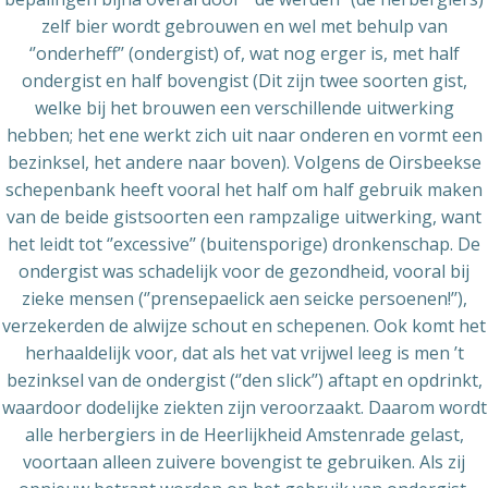
zelf bier wordt gebrouwen en wel met behulp van
‘’onderheff’’ (ondergist) of, wat nog erger is, met half
ondergist en half bovengist (Dit zijn twee soorten gist,
welke bij het brouwen een verschillende uitwerking
hebben; het ene werkt zich uit naar onderen en vormt een
bezinksel, het andere naar boven). Volgens de Oirsbeekse
schepenbank heeft vooral het half om half gebruik maken
van de beide gistsoorten een rampzalige uitwerking, want
het leidt tot ‘’excessive’’ (buitensporige) dronkenschap. De
ondergist was schadelijk voor de gezondheid, vooral bij
zieke mensen (‘’prensepaelick aen seicke persoenen!’’),
verzekerden de alwijze schout en schepenen. Ook komt het
herhaaldelijk voor, dat als het vat vrijwel leeg is men ’t
bezinksel van de ondergist (‘’den slick’’) aftapt en opdrinkt,
waardoor dodelijke ziekten zijn veroorzaakt. Daarom wordt
alle herbergiers in de Heerlijkheid Amstenrade gelast,
voortaan alleen zuivere bovengist te gebruiken. Als zij