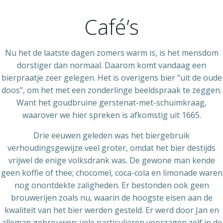
Ga
naar
Café’s
de
inhoud
Nu het de laatste dagen zomers warm is, is het mensdom
dorstiger dan normaal. Daarom komt vandaag een
bierpraatje zeer gelegen. Het is overigens bier ‘’uit de oude
doos’’, om het met een zonderlinge beeldspraak te zeggen.
Want het goudbruine gerstenat-met-schuimkraag,
waarover we hier spreken is afkomstig uit 1665.
Drie eeuwen geleden was het biergebruik
verhoudingsgewijze veel groter, omdat het bier destijds
vrijwel de enige volksdrank was. De gewone man kende
geen koffie of thee; chocomel, coca-cola en limonade waren
nog onontdekte zaligheden. Er bestonden ook geen
brouwerijen zoals nu, waarin de hoogste eisen aan de
kwaliteit van het bier werden gesteld. Er werd door Jan en
alleman gebrouwen; vele particulieren voorzagen zelf in de