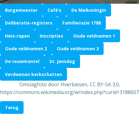
Burgemeester
Café’s
De Meikoningin
Deliberatie-registers
Familieruzie 1788
Heio-rapen
Inscripties
Oude veldnamen 1
Oude veldnamen 2
Oude veldnamen 3
De rouwmantel
St. Jansdag
Verdwenen kerkschatten
Omslagfoto door Hverbiesen, CC BY-SA 3.0,
https://commons.wikimedia.org/w/index.php?curid=3188607
Terug