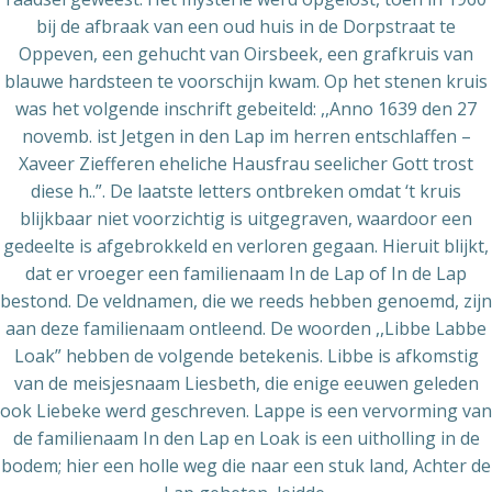
bij de afbraak van een oud huis in de Dorpstraat te
Oppeven, een gehucht van Oirsbeek, een grafkruis van
blauwe hardsteen te voorschijn kwam. Op het stenen kruis
was het volgende inschrift gebeiteld: ,,Anno 1639 den 27
novemb. ist Jetgen in den Lap im herren entschlaffen –
Xaveer Ziefferen eheliche Hausfrau seelicher Gott trost
diese h..”. De laatste letters ontbreken omdat ‘t kruis
blijkbaar niet voorzichtig is uitgegraven, waardoor een
gedeelte is afgebrokkeld en verloren gegaan. Hieruit blijkt,
dat er vroeger een familienaam In de Lap of In de Lap
bestond. De veldnamen, die we reeds hebben genoemd, zijn
aan deze familienaam ontleend. De woorden ,,Libbe Labbe
Loak” hebben de volgende betekenis. Libbe is afkomstig
van de meisjesnaam Liesbeth, die enige eeuwen geleden
ook Liebeke werd geschreven. Lappe is een vervorming van
de familienaam In den Lap en Loak is een uitholling in de
bodem; hier een holle weg die naar een stuk land, Achter de