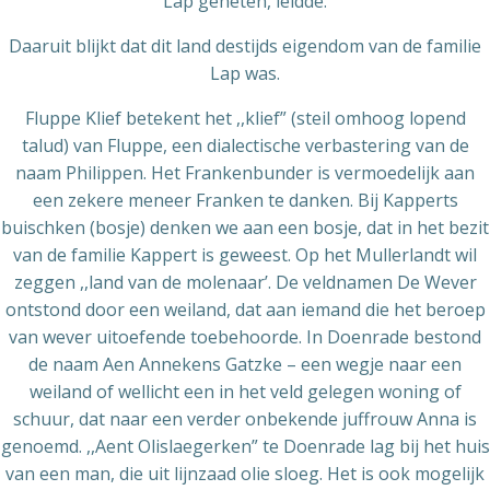
Lap geheten, leidde.
Daaruit blijkt dat dit land destijds eigendom van de familie
Lap was.
Fluppe Klief betekent het ,,klief” (steil omhoog lopend
talud) van Fluppe, een dialectische verbastering van de
naam Philippen. Het Frankenbunder is vermoedelijk aan
een zekere meneer Franken te danken. Bij Kapperts
buischken (bosje) denken we aan een bosje, dat in het bezit
van de familie Kappert is geweest. Op het Mullerlandt wil
zeggen ,,land van de molenaar’. De veldnamen De Wever
ontstond door een weiland, dat aan iemand die het beroep
van wever uitoefende toebehoorde. In Doenrade bestond
de naam Aen Annekens Gatzke – een wegje naar een
weiland of wellicht een in het veld gelegen woning of
schuur, dat naar een verder onbekende juffrouw Anna is
genoemd. ,,Aent Olislaegerken” te Doenrade lag bij het huis
van een man, die uit lijnzaad olie sloeg. Het is ook mogelijk