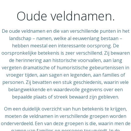
Ga
naar
Oude veldnamen.
de
inhoud
De oude veldnamen en die van verschillende punten in het
landschap – namen, welke al eeuwenlang bestaan –
hebben meestal een interessante oorsprong. De
oorspronkelijke betekenis is zeer verschillend. Zij bewaren
de herinnering aan historische voorvallen, aan lang
vergeten dramatische of humoristische gebeurtenissen in
vroeger tijden, aan sagen en legenden, aan families of
personen. Zij bevatten een stuk geschiedenis, waarin vele
belangwekkende en waardevolle gegevens over een
bepaalde plaats of streek bewaard zijn gebleven.
Om een duidelijk overzicht van hun betekenis te krijgen,
moeten de veldnamen in verschillende groepen worden
onderverdeeld. Een van deze groepen is die, waarin men de
namen van families en personen terugvindt. In de